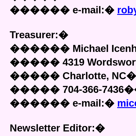
������
e-mail:
�
rob
Treasurer:
�
������
Michael Icen
�����
4319 Wordswor
�����
Charlotte, NC
�����
704-366-7436
�
������
e-mail:
�
mic
Newsletter Editor:
�