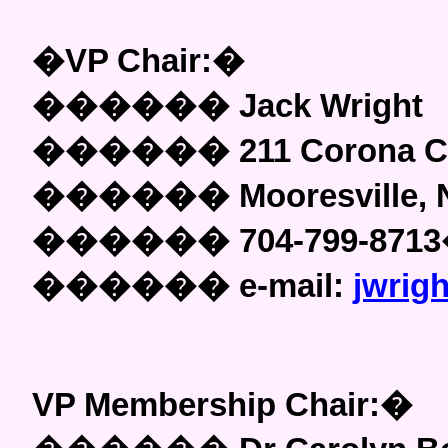
�
VP
Chair:
�
������
Jack Wright
������
211 Corona C
������
Mooresville,
������
704-799-8713
������
e-mail:
jwrig
VP Membership Chair:
�