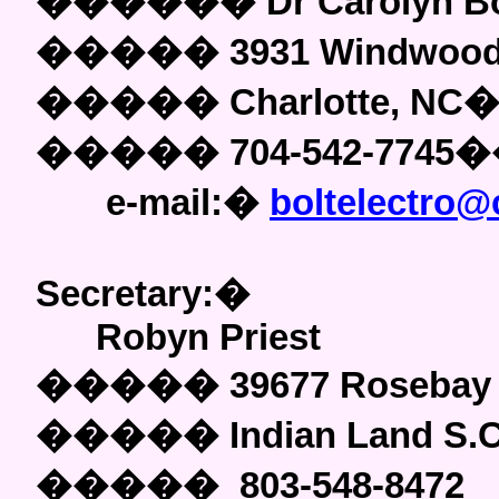
������
Dr Carolyn Bo
�����
3931 Windwood
�����
Charlotte, NC
�����
704-542-7745
�
e-mail:
�
boltelectro
Secretary:
�
Robyn Priest
�����
39677 Rosebay
�����
Indian Land S.
�����
803-548-847