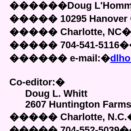
������Doug L'Homme
����� 10295 Hanover G
�����
Charlotte, NC
�����
704-541-511
������
e-mail:
�
dlho
Co-editor:
�
Doug L. Whitt
2607 Huntington Farms
�����
Charlotte, N.C.
�����
704-552-5039
�