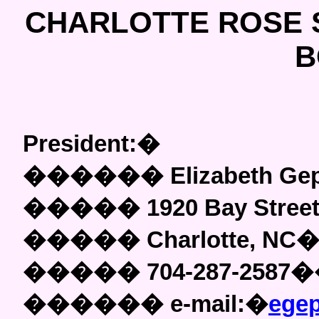
CHARLOTTE ROSE 
B
President:
�
������
Elizabeth Ge
�����
1920 Bay Stree
�����
Charlotte, NC
�����
704-287-2587
�
������
e-mail:
�
ege